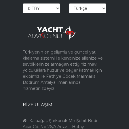
Türkiyenin en gelişmiş ve güncel yat
kiralama sistemi ile kendinize ailenize ve
sevdiklerinize armağan ettiğiniz mavi
yolculuklara huzur ve değer katmak için
ekibimiz ile Fethiye Göcek Marmaris
Bodrum Antalya limanlarında
hizmetinizdeyiz.
BIZE ULAŞIM
Karaağaç Şarkonak Mh Şehit Bedi
Acar Cd. No 26/A Arsus | Hatay