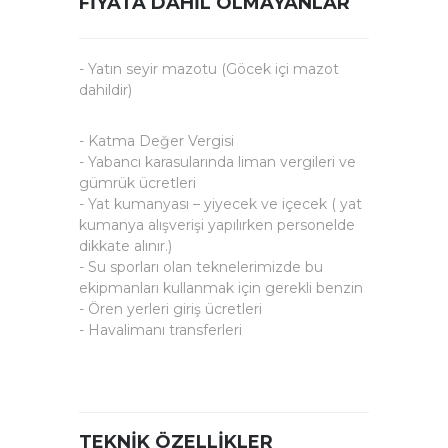
FIYATA DAHIL OLMAYANLAR
- Yatın seyir mazotu (Göcek içi mazot
dahildir)
- Katma Değer Vergisi
- Yabancı karasularında liman vergileri ve
gümrük ücretleri
- Yat kumanyası – yiyecek ve içecek ( yat
kumanya alışverişi yapılırken personelde
dikkate alınır.)
- Su sporları olan teknelerimizde bu
ekipmanları kullanmak için gerekli benzin
- Ören yerleri giriş ücretleri
- Havalimanı transferleri
TEKNIK ÖZELLIKLER