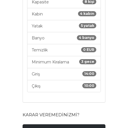
Kapasite
8 kişi
Kabin
4 kabin
Yatak
5 yatak
Banyo
4 banyo
Temizlik
0 EUR
Minimum Kiralama
3 gece
Giriş
14:00
Çıkış
10:00
KARAR VEREMEDINIZMI?